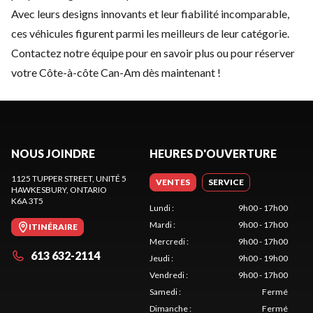
Avec leurs designs innovants et leur fiabilité incomparable,
ces véhicules figurent parmi les meilleurs de leur catégorie.
Contactez notre équipe
pour en savoir plus ou pour réserver
votre Côte-à-côte Can-Am dès maintenant !
NOUS JOINDRE
HEURES D'OUVERTURE
1125 TUPPER STREET, UNITÉ 5
VENTES
SERVICE
HAWKESBURY
, ONTARIO
K6A 3T5
Lundi
:
9h00 - 17h00
Mardi
:
9h00 - 17h00
ITINÉRAIRE
Mercredi
:
9h00 - 17h00
613 632-2114
Jeudi
:
9h00 - 19h00
Vendredi
:
9h00 - 17h00
Samedi
:
Fermé
Dimanche
:
Fermé