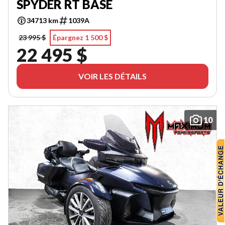
SPYDER RT BASE
34713 km
1039A
23 995 $
Épargnez 1 500 $
22 495 $
VOIR LES DÉTAILS
10