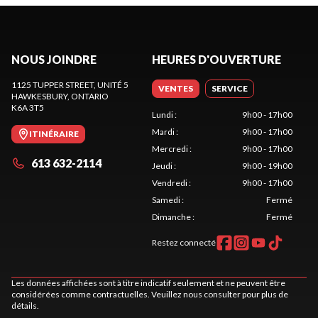
NOUS JOINDRE
HEURES D'OUVERTURE
1125 TUPPER STREET, UNITÉ 5
VENTES
SERVICE
HAWKESBURY
, ONTARIO
K6A 3T5
Lundi
:
9h00 - 17h00
Mardi
:
9h00 - 17h00
ITINÉRAIRE
Mercredi
:
9h00 - 17h00
613 632-2114
Jeudi
:
9h00 - 19h00
Vendredi
:
9h00 - 17h00
Samedi
:
Fermé
Dimanche
:
Fermé
Restez connecté
Les données affichées sont à titre indicatif seulement et ne peuvent être
considérées comme contractuelles. Veuillez nous consulter pour plus de
détails.