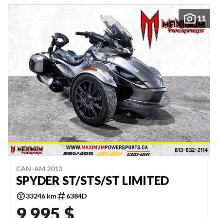
11
CAN-AM 2013
SPYDER ST/STS/ST LIMITED
33246 km
6384D
9 995 $