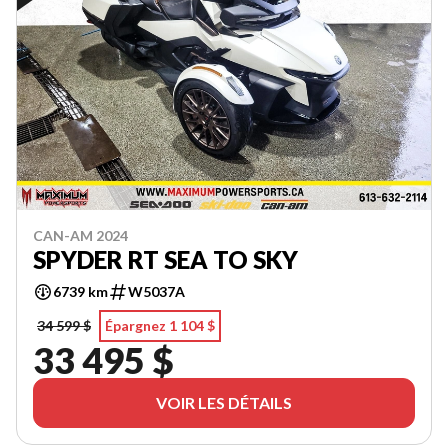
CAN-AM 2024
SPYDER RT SEA TO SKY
6739 km
W5037A
34 599 $
Épargnez 1 104 $
33 495 $
VOIR LES DÉTAILS