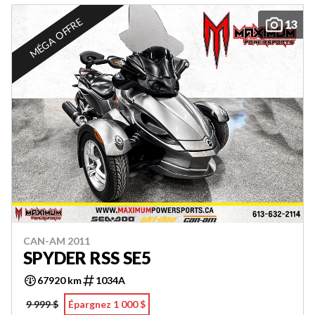
MÉGA OFFRE
13
CAN-AM 2011
SPYDER RSS SE5
67920 km
1034A
9 999 $
Épargnez 1 000 $