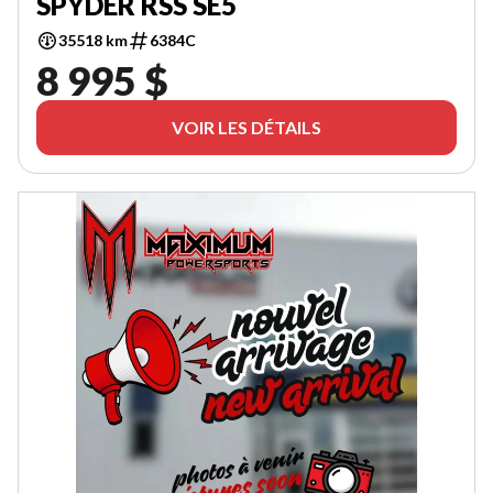
SPYDER RSS SE5
35518 km
6384C
8 995 $
VOIR LES DÉTAILS