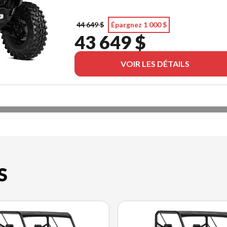
44 649 $
Épargnez 1 000 $
43 649 $
VOIR LES DÉTAILS
S