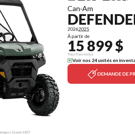
Can-Am
DEFENDE
2026
2025
À partir de
15 899 $
Tous frais inclus
Voir nos 24 unités en invent
DEMANDE DE PR
 Compass Green HD7