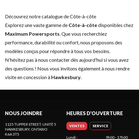
Découvrez notre catalogue de Côte-à-côte
Explorez une vaste gamme de
Côte-à-côte
disponibles chez
Maximum Powersports
. Que vous recherchiez
performance, durabilité ou confort, nous proposons des
modèles conçus pour répondre à tous vos besoins.
N'hésitez pas à
nous contacter
dès aujourd'hui si vous avez
des questions ! Nous vous invitons également à nous rendre
visite en concession à
Hawkesbury
.
NOUS JOINDRE
HEURES D'OUVERTURE
1125 TUPPER STREET, UNITÉ 5
VENTES
SERVICE
HAWKESBURY
, ONTARIO
K6A 3T5
Lundi
:
9h00 - 17h00