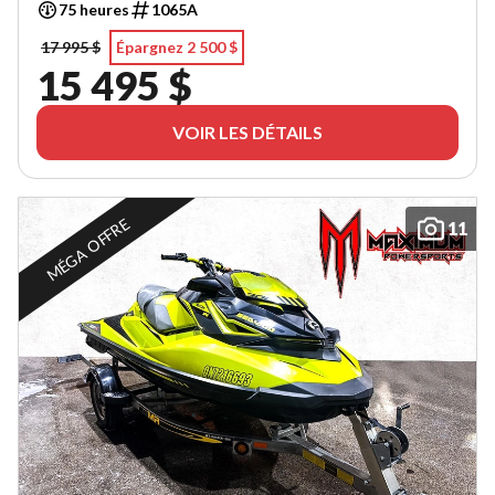
75 heures
1065A
17 995 $
Épargnez 2 500 $
15 495 $
VOIR LES DÉTAILS
MÉGA OFFRE
11