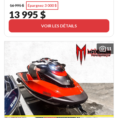
16 995 $
Épargnez 3 000 $
13 995 $
VOIR LES DÉTAILS
11