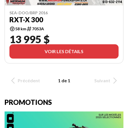
SEA-DOO/BRP 2016
RXT-X 300
58 km
7053A
13 995 $
VOIR LES DÉTAILS
Précédent
1 de 1
Suivant
PROMOTIONS