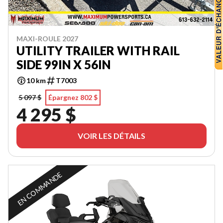
MAXI-ROULE 2027
UTILITY TRAILER WITH RAIL
SIDE 99IN X 56IN
10 km
T7003
5 097 $
Épargnez 802 $
4 295 $
VOIR LES DÉTAILS
EN COMMANDE