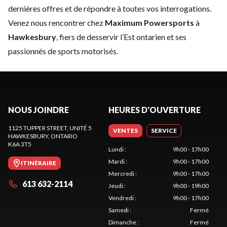
dernières offres et de répondre à toutes vos interrogations.
Venez nous rencontrer chez
Maximum Powersports
à
Hawkesbury
, fiers de desservir l’Est ontarien et ses
passionnés de sports motorisés.
NOUS JOINDRE
HEURES D'OUVERTURE
1125 TUPPER STREET, UNITÉ 5
VENTES
SERVICE
HAWKESBURY
, ONTARIO
K6A 3T5
Lundi
:
9h00 - 17h00
Mardi
:
9h00 - 17h00
ITINÉRAIRE
Mercredi
:
9h00 - 17h00
613 632-2114
Jeudi
:
9h00 - 19h00
Vendredi
:
9h00 - 17h00
Samedi
:
Fermé
Dimanche
:
Fermé