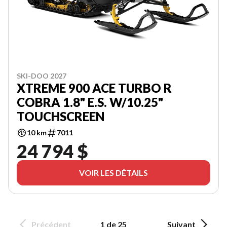
SKI-DOO 2027
XTREME 900 ACE TURBO R
COBRA 1.8" E.S. W/10.25"
TOUCHSCREEN
10 km
7011
24 794 $
VOIR LES DÉTAILS
Précédent
1 de 25
Suivant