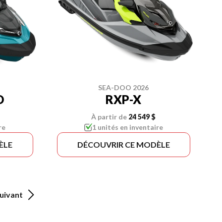
SEA-DOO 2026
D
RXP-X
À partir de
24 549 $
re
1 unités en inventaire
ÈLE
DÉCOUVRIR CE MODÈLE
uivant