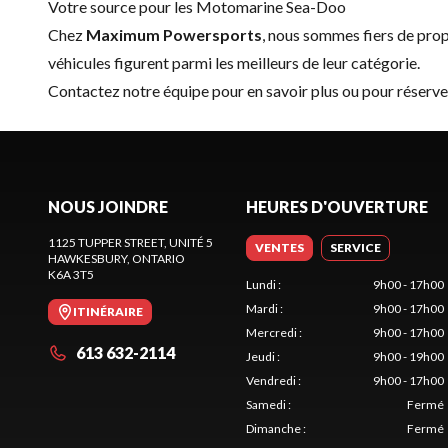
Votre source pour les Motomarine Sea-Doo
Chez
Maximum Powersports
, nous sommes fiers de pr
véhicules figurent parmi les meilleurs de leur catégorie.
Contactez notre équipe
pour en savoir plus ou pour réser
NOUS JOINDRE
HEURES D'OUVERTURE
1125 TUPPER STREET, UNITÉ 5
VENTES
SERVICE
HAWKESBURY
, ONTARIO
K6A 3T5
Lundi
:
9h00 - 17h00
Mardi
:
9h00 - 17h00
ITINÉRAIRE
Mercredi
:
9h00 - 17h00
613 632-2114
Jeudi
:
9h00 - 19h00
Vendredi
:
9h00 - 17h00
Samedi
:
Fermé
Dimanche
:
Fermé