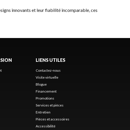
esigns innovants et leur fiabilité incomparable, ces
ASION
LIENS UTILES
et
Contactez-nous
Visite virtuelle
Blogue
Financement
Promotions
Services et pièces
Entretien
Pièces et accessoires
Accessibilité