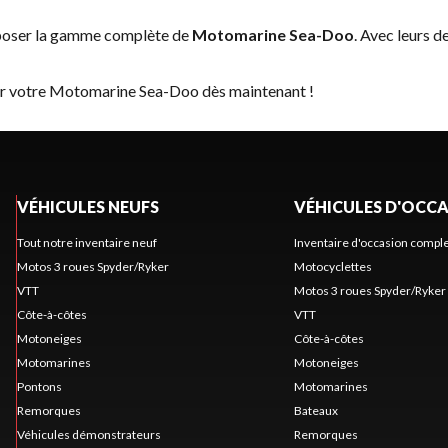
oposer la gamme complète de
Motomarine Sea-Doo
. Avec leurs d
ver votre Motomarine Sea-Doo dès maintenant !
VÉHICULES NEUFS
VÉHICULES D'OCC
Tout notre inventaire neuf
Inventaire d'occasion compl
Motos 3 roues Spyder/Ryker
Motocyclettes
VTT
Motos 3 roues Spyder/Ryker
Côte-à-côtes
VTT
Motoneiges
Côte-à-côtes
Motomarines
Motoneiges
Pontons
Motomarines
Remorques
Bateaux
Véhicules démonstrateurs
Remorques