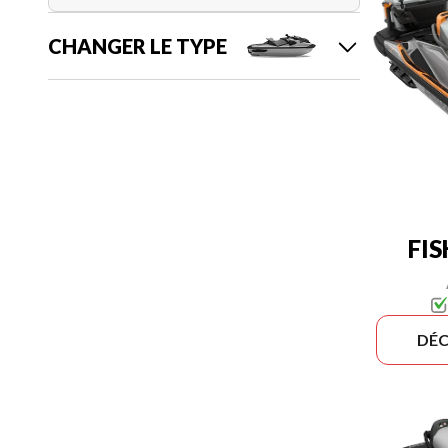
CHANGER LE TYPE
FI
DÉC