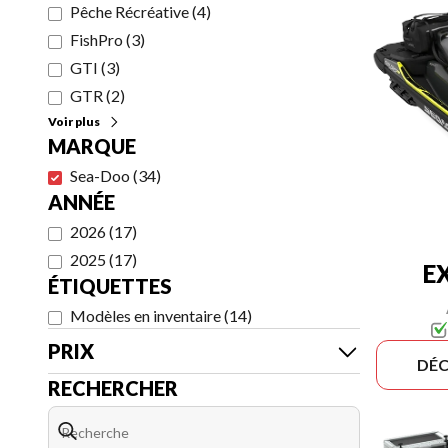
Pêche Récréative
(
4
)
FishPro
(
3
)
GTI
(
3
)
GTR
(
2
)
Voir plus
MARQUE
Sea-Doo
(
34
)
ANNÉE
2026
(
17
)
2025
(
17
)
E
ÉTIQUETTES
Modèles en inventaire
(
14
)
PRIX
DÉC
RECHERCHER