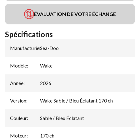
ÉVALUATION DE VOTRE ÉCHANGE
Spécifications
Manufacturier
Sea-Doo
:
Modèle
:
Wake
Année
:
2026
Version
:
Wake Sable / Bleu Éclatant 170 ch
Couleur
:
Sable / Bleu Éclatant
Moteur
:
170 ch