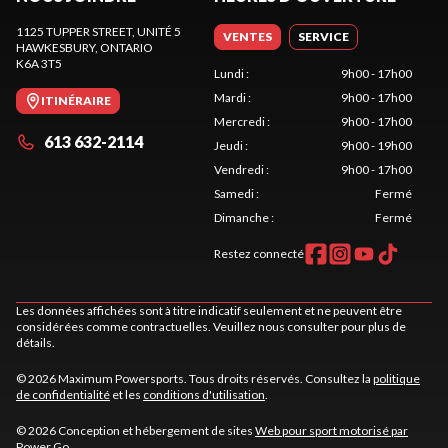
1125 TUPPER STREET, UNITÉ 5
VENTES
SERVICE
HAWKESBURY
, ONTARIO
K6A 3T5
Lundi
:
9h00 - 17h00
Mardi
:
9h00 - 17h00
ITINÉRAIRE
Mercredi
:
9h00 - 17h00
613 632-2114
Jeudi
:
9h00 - 19h00
Vendredi
:
9h00 - 17h00
Samedi
:
Fermé
Dimanche
:
Fermé
Restez connecté
Les données affichées sont à titre indicatif seulement et ne peuvent être
considérées comme contractuelles. Veuillez nous consulter pour plus de
détails.
© 2026 Maximum Powersports. Tous droits réservés. Consultez la
politique
de confidentialité
et les
conditions d'utilisation
.
© 2026 Conception et hébergement de sites
Web pour sport motorisé par
Power Go
.