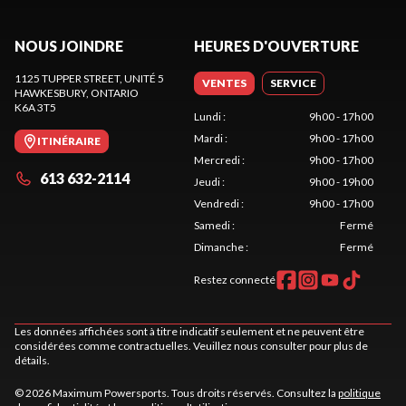
NOUS JOINDRE
HEURES D'OUVERTURE
1125 TUPPER STREET, UNITÉ 5
VENTES
SERVICE
HAWKESBURY
, ONTARIO
K6A 3T5
Lundi
:
9h00 - 17h00
Mardi
:
9h00 - 17h00
ITINÉRAIRE
Mercredi
:
9h00 - 17h00
613 632-2114
Jeudi
:
9h00 - 19h00
Vendredi
:
9h00 - 17h00
Samedi
:
Fermé
Dimanche
:
Fermé
Restez connecté
Les données affichées sont à titre indicatif seulement et ne peuvent être
considérées comme contractuelles. Veuillez nous consulter pour plus de
détails.
© 2026 Maximum Powersports. Tous droits réservés. Consultez la
politique