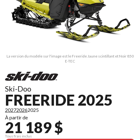
La version du modèle sur l'image est le Freeride Jaune scintillant et Noir 850
E-TEC
Ski-Doo
FREERIDE 2025
2027
2026
2025
À partir de
21 189 $
Tous frais inclus