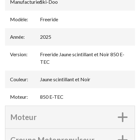
Manufacturier
Ski-Doo
:
Modèle
:
Freeride
Année
:
2025
Version
:
Freeride Jaune scintillant et Noir 850 E-
TEC
Couleur
:
Jaune scintillant et Noir
Moteur
:
850 E-TEC
Moteur
Groupe Motopropulseur