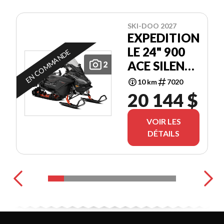
SKI-DOO 2027
EXPEDITION
LE 24" 900
EN COMMANDE
ACE SILENT
2
COBRA 1.5"
10 km
7020
E.S.
20 144 $
VOIR LES
DÉTAILS