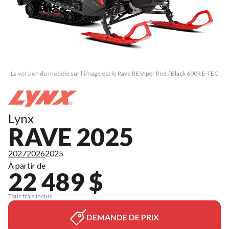
La version du modèle sur l'image est le Rave RE Viper Red / Black 600R E-TEC
Lynx
RAVE 2025
2027
2026
2025
À partir de
22 489 $
Tous frais inclus
DEMANDE DE PRIX