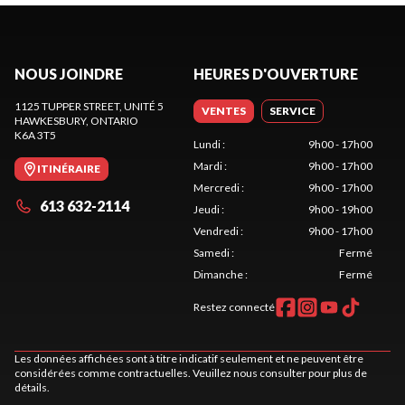
NOUS JOINDRE
HEURES D'OUVERTURE
1125 TUPPER STREET, UNITÉ 5
VENTES
SERVICE
HAWKESBURY
, ONTARIO
K6A 3T5
Lundi
:
9h00 - 17h00
Mardi
:
9h00 - 17h00
ITINÉRAIRE
Mercredi
:
9h00 - 17h00
613 632-2114
Jeudi
:
9h00 - 19h00
Vendredi
:
9h00 - 17h00
Samedi
:
Fermé
Dimanche
:
Fermé
Restez connecté
Les données affichées sont à titre indicatif seulement et ne peuvent être
considérées comme contractuelles. Veuillez nous consulter pour plus de
détails.