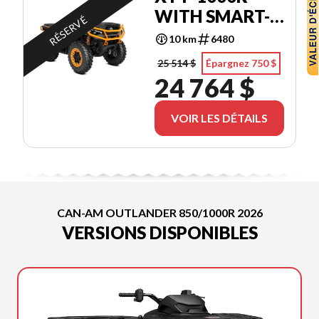
WITH SMART-
RÉSERVÉ
SHOX & 10.25
10 km
6480
IN.
25 514 $
Épargnez 750 $
INFOTAINMENT
24 764 $
VOIR LES DÉTAILS
CAN-AM OUTLANDER 850/1000R 2026
VERSIONS DISPONIBLES