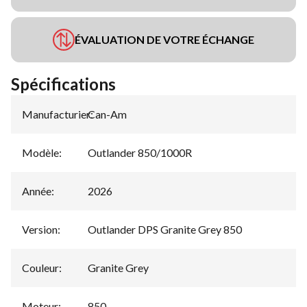
ÉVALUATION DE VOTRE ÉCHANGE
Spécifications
Manufacturier
Can-Am
:
Modèle
:
Outlander 850/1000R
Année
:
2026
Version
:
Outlander DPS Granite Grey 850
Couleur
:
Granite Grey
Moteur
:
850