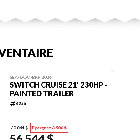
VENTAIRE
SEA-DOO/BRP 2026
SWITCH CRUISE 21' 230HP -
PAINTED TRAILER
6256
60 044 $
Épargnez 3 500 $
56 544 $