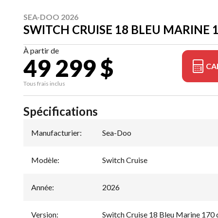
SEA-DOO 2026
SWITCH CRUISE 18 BLEU MARINE 
À partir de
49 299 $
CA
Tous frais inclus
Spécifications
Manufacturier
:
Sea-Doo
Modèle
:
Switch Cruise
Année
:
2026
Version
:
Switch Cruise 18 Bleu Marine 170 