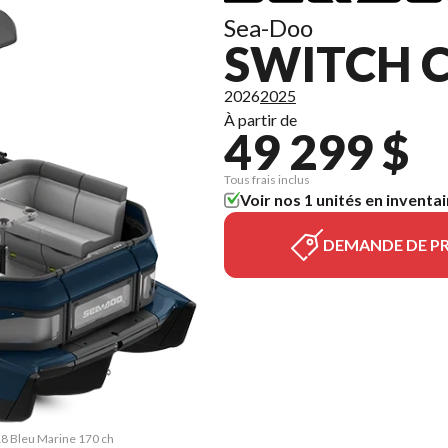
Sea-Doo
SWITCH C
2026
2025
À partir de
49 299 $
Tous frais inclus
Voir nos 1 unités en inventai
DEMANDE DE PR
 18 Bleu Marine 170 ch