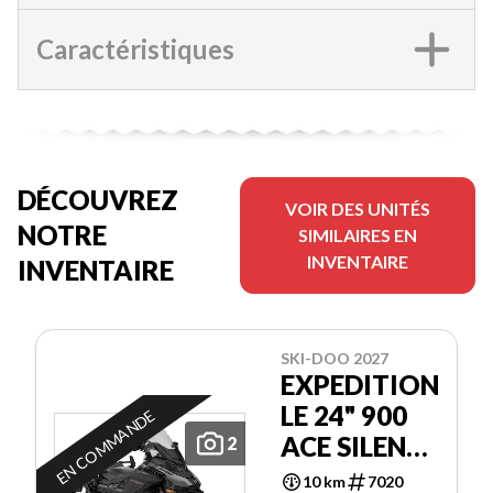
Caractéristiques
DÉCOUVREZ
VOIR DES UNITÉS
NOTRE
SIMILAIRES EN
INVENTAIRE
INVENTAIRE
SKI-DOO 2027
EXPEDITION
LE 24" 900
EN COMMANDE
ACE SILENT
2
COBRA 1.5"
10 km
7020