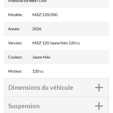
Manufacturier
Ski-Doo
:
Modèle
:
MXZ 120/200
Année
:
2026
Version
:
MXZ 120 Jaune Néo 120 cc
Couleur
:
Jaune Néo
Moteur
:
120 cc
Dimensions du véhicule
Suspension