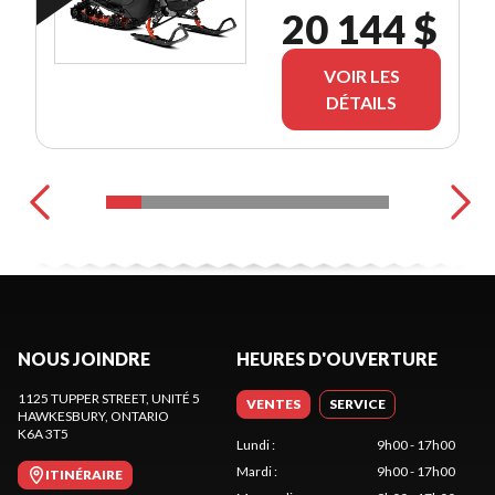
E.S.
20 144 $
VOIR LES
DÉTAILS
NOUS JOINDRE
HEURES D'OUVERTURE
1125 TUPPER STREET, UNITÉ 5
VENTES
SERVICE
HAWKESBURY
, ONTARIO
K6A 3T5
Lundi
:
9h00 - 17h00
Mardi
:
9h00 - 17h00
ITINÉRAIRE