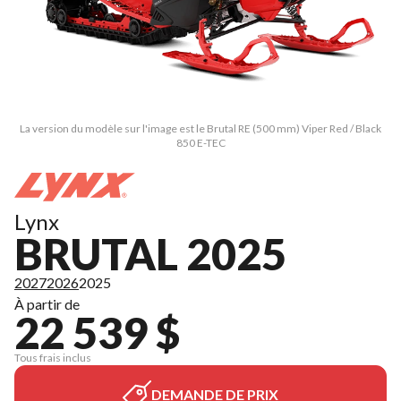
La version du modèle sur l'image est le Brutal RE (500 mm) Viper Red / Black
850 E-TEC
Lynx
BRUTAL 2025
2027
2026
2025
À partir de
22 539 $
Tous frais inclus
DEMANDE DE PRIX