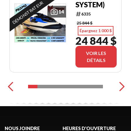
DÉMONSTRATEUR
SYSTEM)
14
6335
25 844 $
Épargnez 1 000 $
24 844 $
VOIR LES
DÉTAILS
NOUS JOINDRE
HEURES D'OUVERTURE