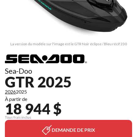
La version du modèle sur l'image est le GTR Noir éclipse / Bleu récif 230
Sea-Doo
GTR 2025
2026
2025
À partir de
18 944 $
Tous frais inclus
DEMANDE DE PRIX