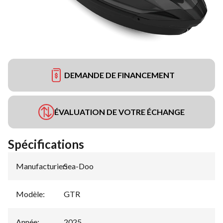
DEMANDE DE FINANCEMENT
ÉVALUATION DE VOTRE ÉCHANGE
Spécifications
Manufacturier
Sea-Doo
:
Modèle
:
GTR
Année
:
2025