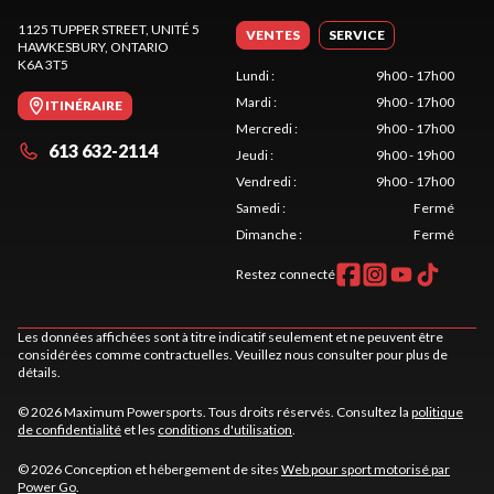
1125 TUPPER STREET, UNITÉ 5
VENTES
SERVICE
HAWKESBURY
, ONTARIO
K6A 3T5
Lundi
:
9h00 - 17h00
Mardi
:
9h00 - 17h00
ITINÉRAIRE
Mercredi
:
9h00 - 17h00
613 632-2114
Jeudi
:
9h00 - 19h00
Vendredi
:
9h00 - 17h00
Samedi
:
Fermé
Dimanche
:
Fermé
Restez connecté
Les données affichées sont à titre indicatif seulement et ne peuvent être
considérées comme contractuelles. Veuillez nous consulter pour plus de
détails.
© 2026 Maximum Powersports. Tous droits réservés. Consultez la
politique
de confidentialité
et les
conditions d'utilisation
.
© 2026 Conception et hébergement de sites
Web pour sport motorisé par
Power Go
.