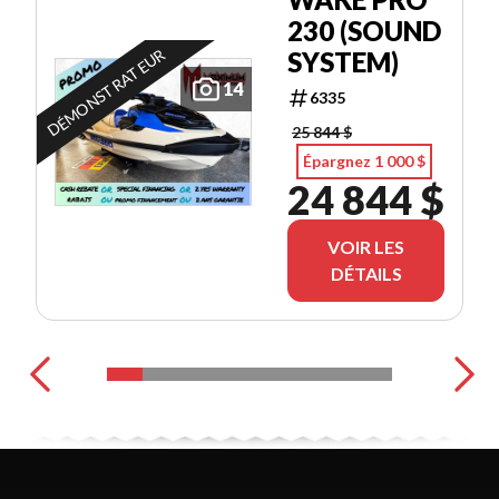
230 (SOUND
DÉMONSTRATEUR
SYSTEM)
14
6335
25 844 $
Épargnez 1 000 $
24 844 $
VOIR LES
DÉTAILS