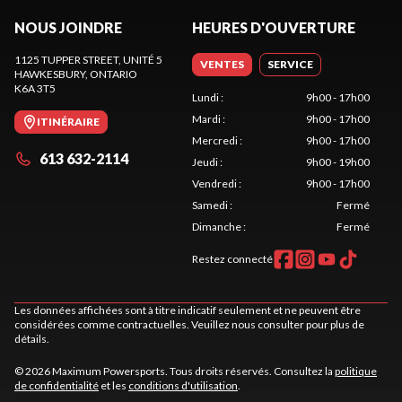
NOUS JOINDRE
HEURES D'OUVERTURE
1125 TUPPER STREET, UNITÉ 5
VENTES
SERVICE
HAWKESBURY
, ONTARIO
K6A 3T5
Lundi
:
9h00 - 17h00
Mardi
:
9h00 - 17h00
ITINÉRAIRE
Mercredi
:
9h00 - 17h00
613 632-2114
Jeudi
:
9h00 - 19h00
Vendredi
:
9h00 - 17h00
Samedi
:
Fermé
Dimanche
:
Fermé
Restez connecté
Les données affichées sont à titre indicatif seulement et ne peuvent être
considérées comme contractuelles. Veuillez nous consulter pour plus de
détails.
© 2026 Maximum Powersports. Tous droits réservés. Consultez la
politique
de confidentialité
et les
conditions d'utilisation
.