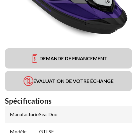
DEMANDE DE FINANCEMENT
ÉVALUATION DE VOTRE ÉCHANGE
Spécifications
Manufacturier
Sea-Doo
:
Modèle
:
GTI SE