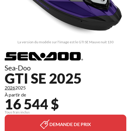
La version du modèle sur l'image est le GTI SE Mauve nuit 130
Sea-Doo
GTI SE 2025
2026
2025
À partir de
16 544 $
Tous frais inclus
DEMANDE DE PRIX