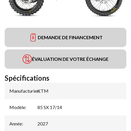
DEMANDE DE FINANCEMENT
ÉVALUATION DE VOTRE ÉCHANGE
Spécifications
Manufacturier
KTM
:
Modèle
:
85 SX 17/14
Année
:
2027