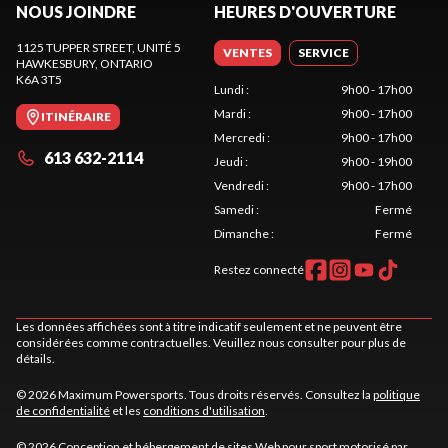
NOUS JOINDRE
HEURES D'OUVERTURE
1125 TUPPER STREET, UNITÉ 5
VENTES
SERVICE
HAWKESBURY
, ONTARIO
K6A 3T5
Lundi
:
9h00 - 17h00
Mardi
:
9h00 - 17h00
ITINÉRAIRE
Mercredi
:
9h00 - 17h00
613 632-2114
Jeudi
:
9h00 - 19h00
Vendredi
:
9h00 - 17h00
Samedi
:
Fermé
Dimanche
:
Fermé
Restez connecté
Les données affichées sont à titre indicatif seulement et ne peuvent être
considérées comme contractuelles. Veuillez nous consulter pour plus de
détails.
© 2026 Maximum Powersports. Tous droits réservés. Consultez la
politique
de confidentialité
et les
conditions d'utilisation
.
© 2026 Conception et hébergement de sites
Web pour sport motorisé par