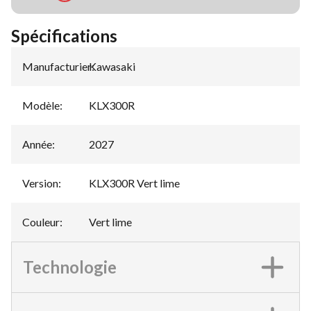
Spécifications
Manufacturier
Kawasaki
:
Modèle
:
KLX300R
Année
:
2027
Version
:
KLX300R Vert lime
Couleur
:
Vert lime
Technologie