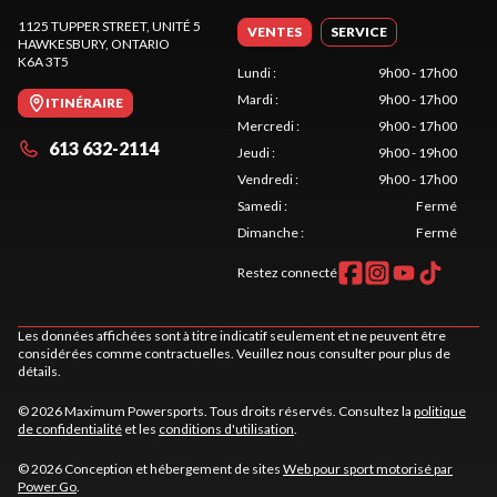
1125 TUPPER STREET, UNITÉ 5
VENTES
SERVICE
HAWKESBURY
, ONTARIO
K6A 3T5
Lundi
:
9h00 - 17h00
Mardi
:
9h00 - 17h00
ITINÉRAIRE
Mercredi
:
9h00 - 17h00
613 632-2114
Jeudi
:
9h00 - 19h00
Vendredi
:
9h00 - 17h00
Samedi
:
Fermé
Dimanche
:
Fermé
Restez connecté
Les données affichées sont à titre indicatif seulement et ne peuvent être
considérées comme contractuelles. Veuillez nous consulter pour plus de
détails.
© 2026 Maximum Powersports. Tous droits réservés. Consultez la
politique
de confidentialité
et les
conditions d'utilisation
.
© 2026 Conception et hébergement de sites
Web pour sport motorisé par
Power Go
.