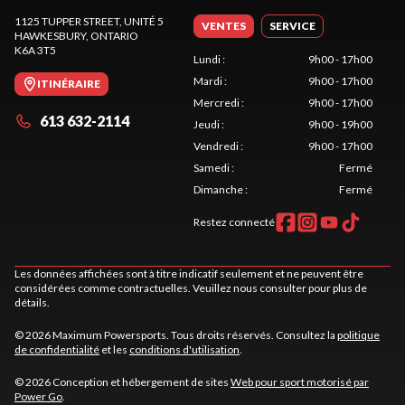
1125 TUPPER STREET, UNITÉ 5
VENTES
SERVICE
HAWKESBURY
, ONTARIO
K6A 3T5
Lundi
:
9h00 - 17h00
Mardi
:
9h00 - 17h00
ITINÉRAIRE
Mercredi
:
9h00 - 17h00
613 632-2114
Jeudi
:
9h00 - 19h00
Vendredi
:
9h00 - 17h00
Samedi
:
Fermé
Dimanche
:
Fermé
Restez connecté
Les données affichées sont à titre indicatif seulement et ne peuvent être
considérées comme contractuelles. Veuillez nous consulter pour plus de
détails.
© 2026 Maximum Powersports. Tous droits réservés. Consultez la
politique
de confidentialité
et les
conditions d'utilisation
.
© 2026 Conception et hébergement de sites
Web pour sport motorisé par
Power Go
.