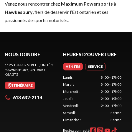
Venez nous rencontrer chez
Maximum Powersports
à
Hawkesbury
, fiers de desservir l’Est ontarien et ses
passionnés de sports motorisés.
NOUS JOINDRE
HEURES D'OUVERTURE
1125 TUPPER STREET, UNITÉ 5
VENTES
SERVICE
HAWKESBURY
, ONTARIO
K6A 3T5
Lundi
:
9h00 - 17h00
Mardi
:
9h00 - 17h00
ITINÉRAIRE
Mercredi
:
9h00 - 17h00
613 632-2114
Jeudi
:
9h00 - 19h00
Vendredi
:
9h00 - 17h00
Samedi
:
Fermé
Dimanche
:
Fermé
Restez connecté