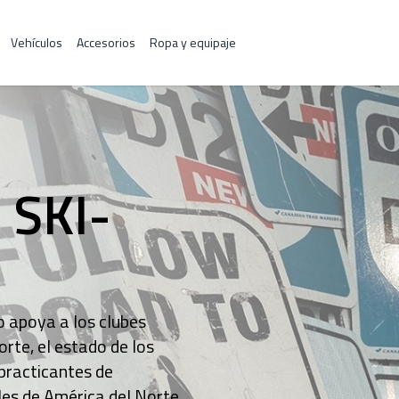
Vehículos
Accesorios
Ropa y equipaje
SKI-
 apoya a los clubes
rte, el estado de los
 practicantes de
les de América del Norte.