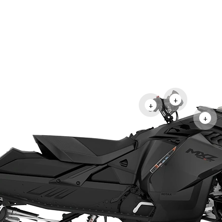
+
+
+