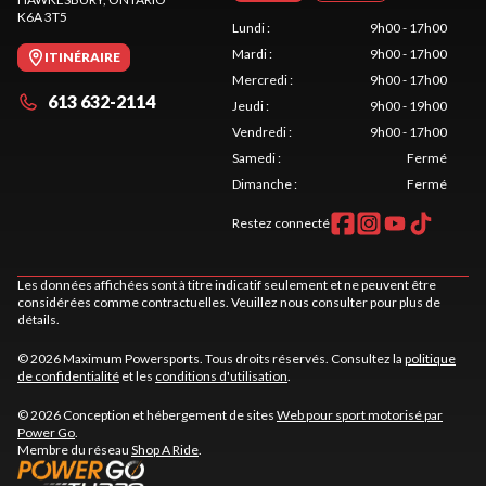
K6A 3T5
Lundi
:
9h00 - 17h00
Mardi
:
9h00 - 17h00
ITINÉRAIRE
Mercredi
:
9h00 - 17h00
613 632-2114
Jeudi
:
9h00 - 19h00
Vendredi
:
9h00 - 17h00
Samedi
:
Fermé
Dimanche
:
Fermé
Restez connecté
Les données affichées sont à titre indicatif seulement et ne peuvent être
considérées comme contractuelles. Veuillez nous consulter pour plus de
détails.
© 2026 Maximum Powersports. Tous droits réservés. Consultez la
politique
de confidentialité
et les
conditions d'utilisation
.
© 2026 Conception et hébergement de sites
Web pour sport motorisé par
Power Go
.
Membre du réseau
Shop A Ride
.