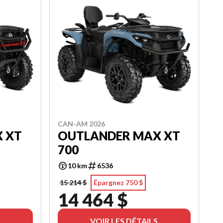
CAN-AM 2026
 XT
OUTLANDER MAX XT
700
10 km
6536
15 214 $
Épargnez 750 $
14 464 $
VOIR LES DÉTAILS