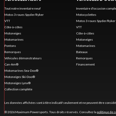
Tout notre inventaire neuf
Inventaire d'occasion compl
Motos 3 roues Spyder/Ryker
Motocyclettes
VTT
Motos 3 roues Spyder/Ryker
Côte-à-côtes
VTT
Motoneiges
Côte-à-côtes
Motomarines
Motoneiges
Pontons
Motomarines
Remorques
Bateaux
Véhicules démonstrateurs
Remorques
Can-Am®
Financement
Motomarines Sea-Doo®
Motoneiges Ski-Doo®
Motoneiges Lynx®
Collection complète
Les données affichées sont à titre indicatif seulement et ne peuvent être consid
© 2026 Maximum Powersports. Tous droits réservés. Consultez la
politique de c