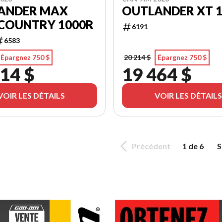
ANDER MAX
OUTLANDER XT 
COUNTRY 1000R
6191
6583
Épargnez 750 $
20 214 $
Épargnez 750 $
14 $
19 464 $
VOIR LES DÉTAILS
VOIR LES DÉTAILS
Précédent
1 de 6
S