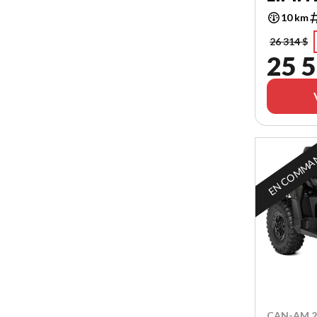
10 km
26 314 $
25 5
EN COMMA
CAN-AM 2