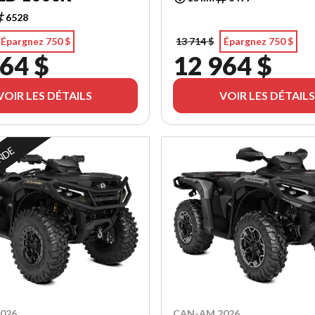
6528
Épargnez 750 $
13 714 $
Épargnez 750 $
64 $
12 964 $
VOIR LES DÉTAILS
VOIR LES DÉTAILS
NDE
026
CAN-AM 2026