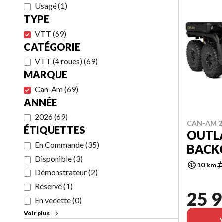
Usagé
(
1
)
TYPE
VTT
(
69
)
CATÉGORIE
VTT (4 roues)
(
69
)
MARQUE
Can-Am
(
69
)
ANNÉE
2026
(
69
)
CAN-AM 2
ÉTIQUETTES
OUTL
En Commande
(
35
)
BACK
Disponible
(
3
)
10 km
Démonstrateur
(
2
)
Réservé
(
1
)
25 9
En vedette
(
0
)
Voir plus