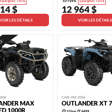
Épargnez 750 $
13 714 $
Épargnez 750 $
14 $
12 964 $
VOIR LES DÉTAILS
VOIR LES DÉTAILS
LE
026
CAN-AM 2026
ANDER MAX
OUTLANDER XT 
ED 1000R
10 km
6499