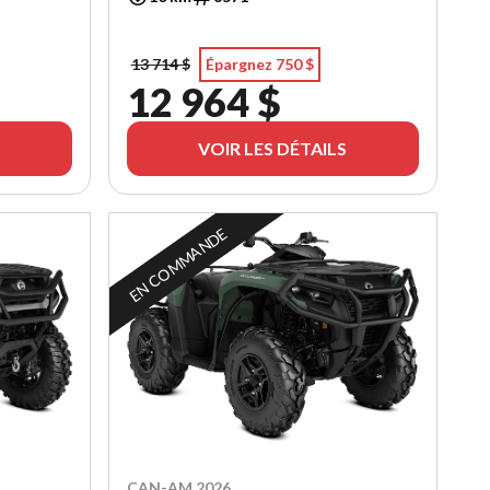
13 714 $
Épargnez 750 $
12 964 $
VOIR LES DÉTAILS
EN COMMANDE
CAN-AM 2026