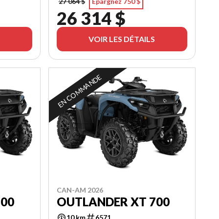
27 064 $
Épargnez 750 $
26 314 $
VOIR LES DÉTAILS
EN COMMANDE
CAN-AM 2026
700
OUTLANDER XT 700
10 km
6571