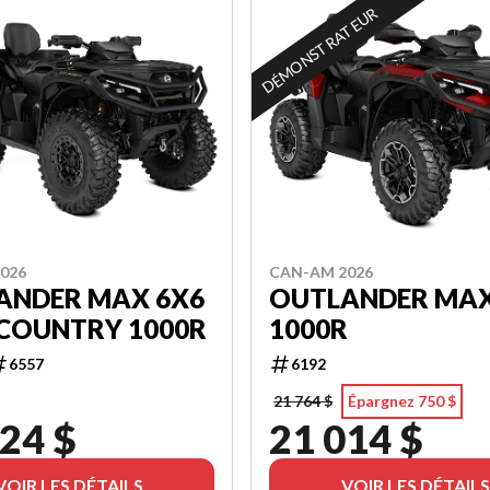
DÉMONSTRATEUR
026
CAN-AM 2026
ANDER MAX 6X6
OUTLANDER MAX
COUNTRY 1000R
1000R
6557
6192
21 764 $
Épargnez 750 $
24 $
21 014 $
VOIR LES DÉTAILS
VOIR LES DÉTAILS