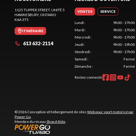
1125 TUPPER STREET, UNITÉ 5
VENTES
SERVICE
HAWKESBURY
, ONTARIO
K6A 3T5
Lundi
:
9h00 - 17h00
Mardi
:
9h00 - 17h00
ITINÉRAIRE
Mercredi
:
9h00 - 17h00
613 632-2114
Jeudi
:
9h00 - 19h00
Vendredi
:
9h00 - 17h00
Samedi
:
Fermé
Dimanche
:
Fermé
Restez connecté
© 2026 Conception et hébergement de sites
Web pour sport motorisé par
Power Go
.
Membre du réseau
Shop A Ride
.