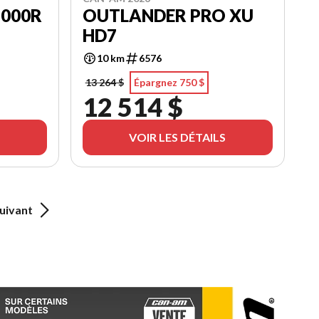
1000R
OUTLANDER PRO XU
HD7
10 km
6576
13 264 $
Épargnez 750 $
12 514 $
VOIR LES DÉTAILS
uivant