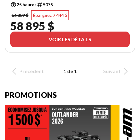
25 heures
5075
66 339 $
Épargnez 7 444 $
58 895 $
VOIR LES DÉTAILS
Précédent
1 de 1
Suivant
PROMOTIONS