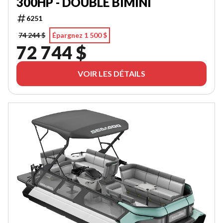
300HP - DOUBLE BIMINI
6251
74 244 $
Épargnez 1 500 $
72 744 $
VOIR LES DÉTAILS