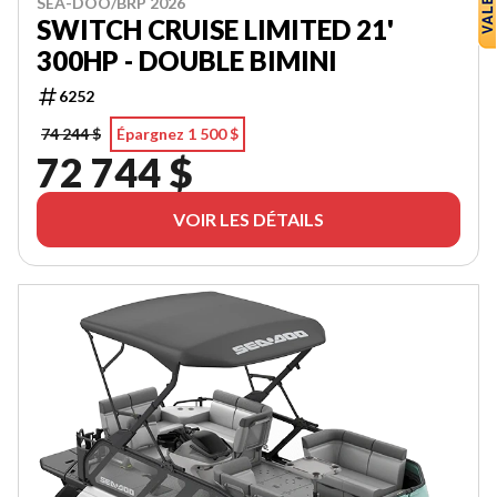
SEA-DOO/BRP 2026
SWITCH CRUISE LIMITED 21'
300HP - DOUBLE BIMINI
6252
74 244 $
Épargnez 1 500 $
72 744 $
VOIR LES DÉTAILS