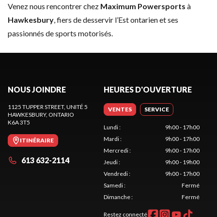
Venez nous rencontrer chez
Maximum Powersports
à
Hawkesbury
, fiers de desservir l’Est ontarien et ses
passionnés de sports motorisés.
NOUS JOINDRE
HEURES D'OUVERTURE
1125 TUPPER STREET, UNITÉ 5
VENTES
SERVICE
HAWKESBURY
, ONTARIO
K6A 3T5
Lundi
:
9h00 - 17h00
Mardi
:
9h00 - 17h00
ITINÉRAIRE
Mercredi
:
9h00 - 17h00
613 632-2114
Jeudi
:
9h00 - 19h00
Vendredi
:
9h00 - 17h00
Samedi
:
Fermé
Dimanche
:
Fermé
Restez connecté